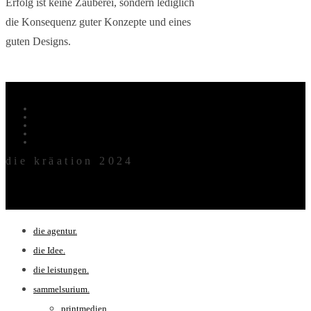
Erfolg ist keine Zauberei, sondern lediglich
die Konsequenz guter Konzepte und eines
guten Designs.
archiv.
kontaktdaten.
impressum.
AGB.
Cookie-Richtlinie (EU)
die kräation 2024
die agentur.
die Idee.
die leistungen.
sammelsurium.
printmedien