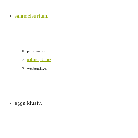
sammelsurium.
printmedien
online-präsenz
werbeartikel
eggs-klusiv.