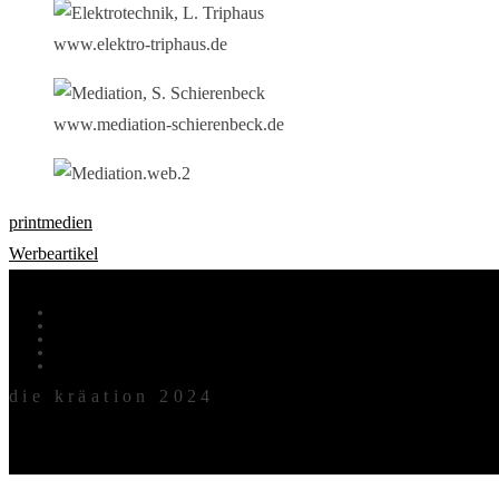
www.elektro-triphaus.de
www.mediation-schierenbeck.de
printmedien
Werbeartikel
archiv.
kontaktdaten.
impressum.
AGB.
Cookie-Richtlinie (EU)
die kräation 2024